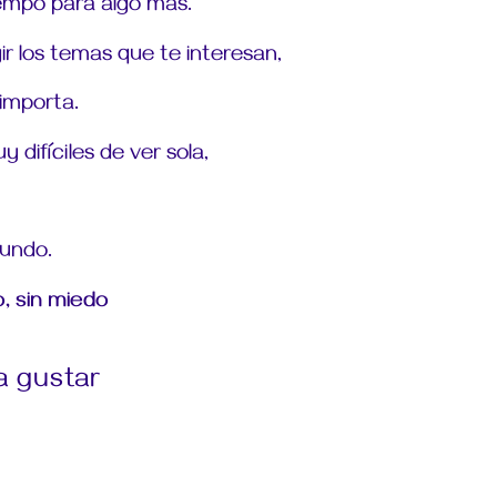
iempo para algo
más.
r los
temas que te interesan,
importa.
y difíciles de
ver sola,
mundo.
, sin miedo
a gustar