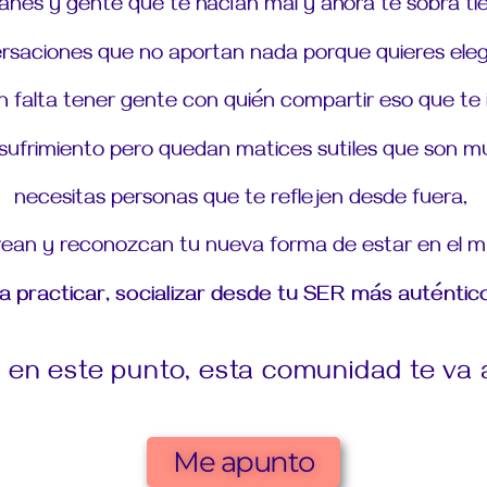
lanes y gente que te hacían mal y ahora te sobra t
saciones que no aportan nada porque quieres elegi
n falta tener gente con quién compartir eso que te
 sufrimiento pero quedan matices sutiles que son mu
necesitas personas que te reflejen desde fuera,
vean y reconozcan tu
nueva forma de estar en el 
 practicar, socializar desde tu SER más auténtico
s en este punto, esta comunidad te va 
Me apunto