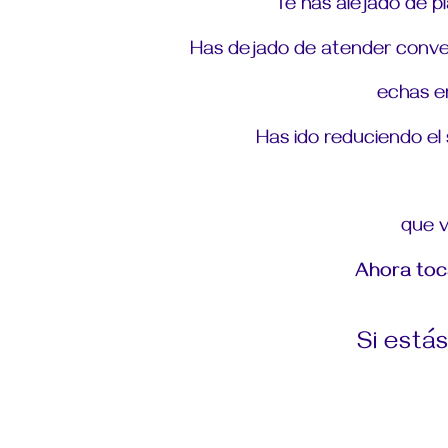
Te has alejado de p
Has dejado de atender conver
echas e
Has ido reduciendo el
que 
Ahora toca
Si está